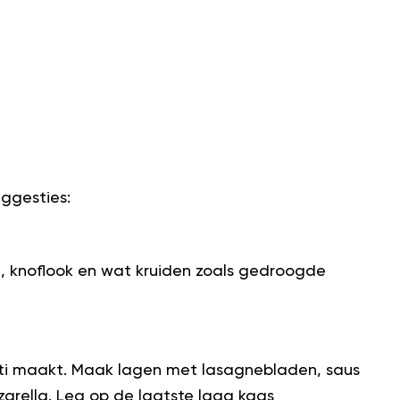
uggesties:
, knoflook en wat kruiden zoals gedroogde
etti maakt. Maak lagen met lasagnebladen, saus
arella. Leg op de laatste laag kaas