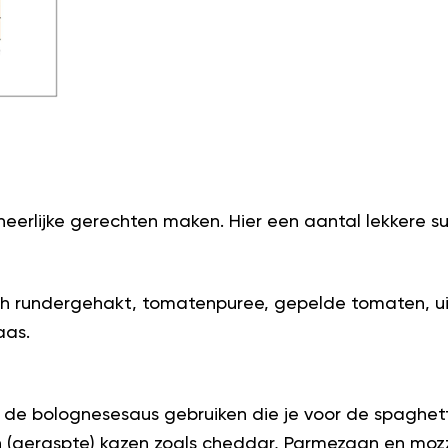
heerlijke gerechten maken. Hier een aantal lekkere s
ch rundergehakt, tomatenpuree, gepelde tomaten, ui
aas.
ok de bolognesesaus gebruiken die je voor de spagh
n (geraspte) kazen zoals cheddar, Parmezaan en mozz