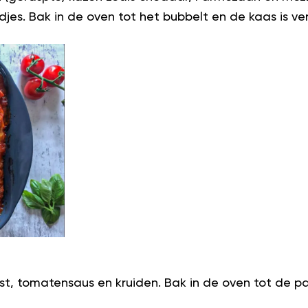
es. Bak in de oven tot het bubbelt en de kaas is ve
st, tomatensaus en kruiden. Bak in de oven tot de pap