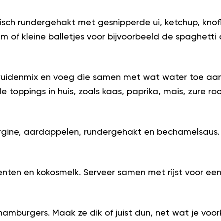
isch rundergehakt met gesnipperde ui, ketchup, knof
 of kleine balletjes voor bijvoorbeeld de spaghetti a
kruidenmix en voeg die samen met wat water toe aan 
de toppings in huis, zoals kaas, paprika, mais, zure 
rgine, aardappelen, rundergehakt en bechamelsaus.
ten en kokosmelk. Serveer samen met rijst voor een 
mburgers. Maak ze dik of juist dun, net wat je voor