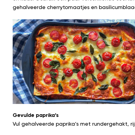
gehalveerde cherrytomaatjes en basilicumblaadj
Gevulde paprika’s
Vul gehalveerde paprika’s met rundergehakt, rij