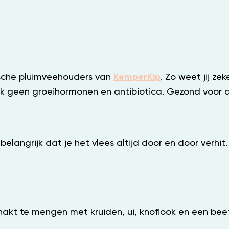
ische pluimveehouders van
KemperKip
. Zo weet jij z
ok geen groeihormonen en antibiotica. Gezond voor d
 belangrijk dat je het vlees altijd door en door verhi
hakt te mengen met kruiden, ui, knoflook en een bee